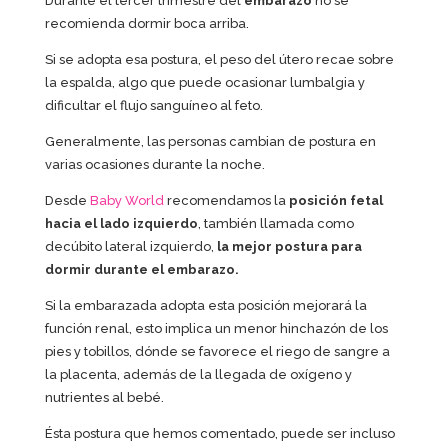
Durante el tercer trimestre del
embarazo
no se
recomienda dormir boca arriba.
Si se adopta esa postura, el peso del útero recae sobre
la espalda, algo que puede ocasionar lumbalgia y
dificultar el flujo sanguíneo al feto.
Generalmente, las personas cambian de postura en
varias ocasiones durante la noche.
Desde
Baby World
recomendamos la
posición fetal
hacia el lado izquierdo
, también llamada como
decúbito lateral izquierdo,
la mejor postura para
dormir durante el embarazo.
Si la embarazada adopta esta posición mejorará la
función renal, esto implica un menor hinchazón de los
pies y tobillos, dónde se favorece el riego de sangre a
la placenta, además de la llegada de oxígeno y
nutrientes al bebé.
Ésta postura que hemos comentado, puede ser incluso