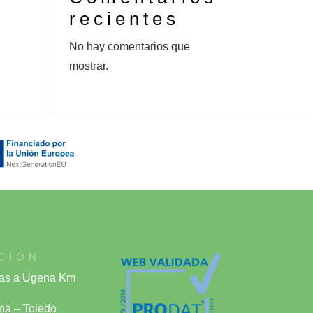
recientes
No hay comentarios que
mostrar.
CIÓN
scas a Ugena Km
a – Toledo