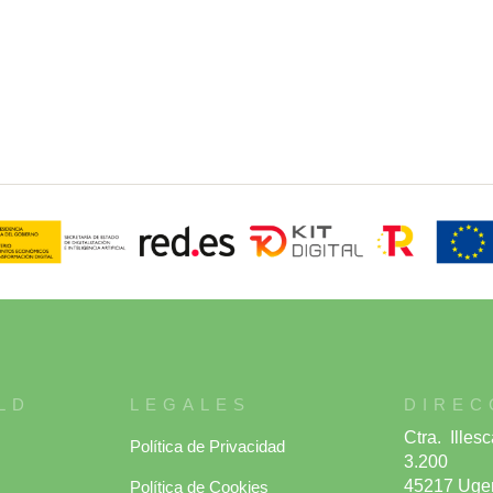
LD
LEGALES
DIREC
Ctra. Ille
Política de Privacidad
3.200
45217 Ugen
Política de Cookies