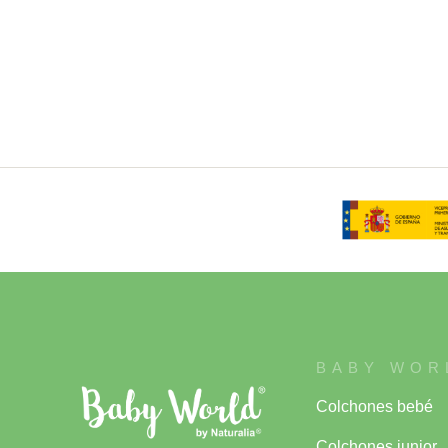
BABY WOR
Colchones bebé
Colchones junior